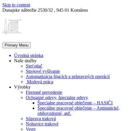
Skip to content
Dunajske nábrežie 2530/32 , 945 01 Komárno
Primary Menu
Úvodná stránka
Naše služby
Sieťotlač
Strojové vyšívanie
Automatizácia šijacích a prípravných operácií
Mzdová práca
Výrobky
Firemné prevedenie
Ochranné odevy, špecialne odevy
Špecialne pracovné oblečenie – HASIČI
Špeciálne pracovné oblečenie – Antistatické,
ohňovzdorné, atď.
Súprava traková
Nohavice trakové
Vesty