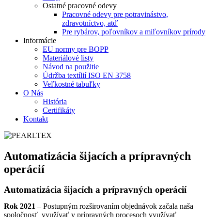
Ostatné pracovné odevy
Pracovné odevy pre potravinástvo,
zdravotníctvo, atď
Pre rybárov, poľovníkov a miľovníkov prírody
Informácie
EU normy pre BOPP
Materiálové listy
Návod na použitie
Údržba textílií ISO EN 3758
Veľkostné tabuľky
O Nás
História
Certifikáty
Kontakt
Automatizácia šijacích a prípravných
operácií
Automatizácia šijacích a prípravných operácií
Rok 2021
– Postupným rozširovaním objednávok začala naša
spoločnosť využívať v prípravných procesoch využívať