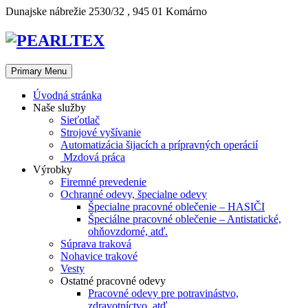
Skip
Dunajske nábrežie 2530/32 , 945 01 Komárno
to
content
Primary Menu
Úvodná stránka
Naše služby
Sieťotlač
Strojové vyšívanie
Automatizácia šijacích a prípravných operácií
Mzdová práca
Výrobky
Firemné prevedenie
Ochranné odevy, špecialne odevy
Špecialne pracovné oblečenie – HASIČI
Špeciálne pracovné oblečenie – Antistatické,
ohňovzdorné, atď.
Súprava traková
Nohavice trakové
Vesty
Ostatné pracovné odevy
Pracovné odevy pre potravinástvo,
zdravotníctvo, atď