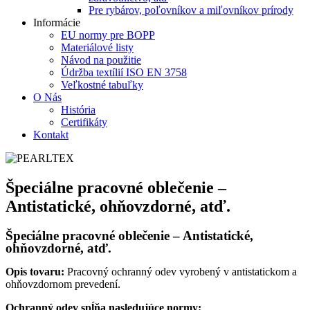
Pre rybárov, poľovníkov a miľovníkov prírody
Informácie
EU normy pre BOPP
Materiálové listy
Návod na použitie
Údržba textílií ISO EN 3758
Veľkostné tabuľky
O Nás
História
Certifikáty
Kontakt
Špeciálne pracovné oblečenie –
Antistatické, ohňovzdorné, atď.
Špeciálne pracovné oblečenie – Antistatické,
ohňovzdorné, atď.
Opis tovaru:
Pracovný ochranný odev vyrobený v antistatickom a
ohňovzdornom prevedení.
Ochranný odev spĺňa nasledujúce normy: